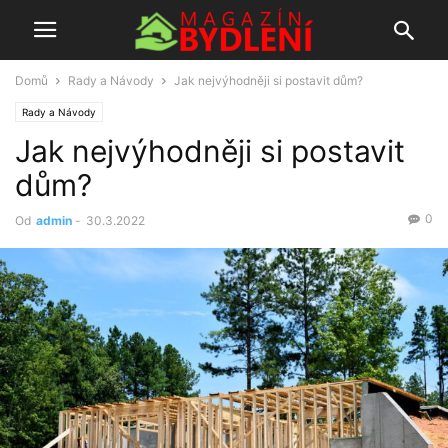
Domů
Rady a Návody
Jak nejvýhodněji si postavit dům?
Rady a Návody
Jak nejvýhodněji si postavit
dům?
0
Od
admin
-
30.3.2022