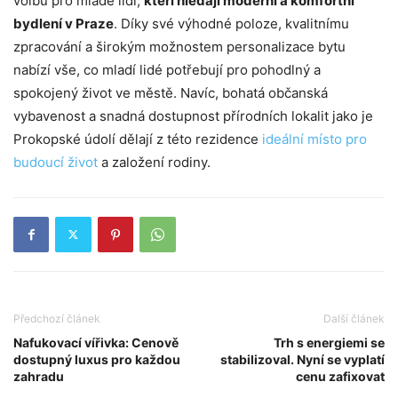
volbu pro mladé lidi,
kteří hledají moderní a komfortní
bydlení v Praze
. Díky své výhodné poloze, kvalitnímu
zpracování a širokým možnostem personalizace bytu
nabízí vše, co mladí lidé potřebují pro pohodlný a
spokojený život ve městě. Navíc, bohatá občanská
vybavenost a snadná dostupnost přírodních lokalit jako je
Prokopské údolí dělají z této rezidence
ideální místo pro
budoucí život
a založení rodiny.
Předchozí článek
Další článek
Nafukovací vířivka: Cenově
Trh s energiemi se
dostupný luxus pro každou
stabilizoval. Nyní se vyplatí
zahradu
cenu zafixovat