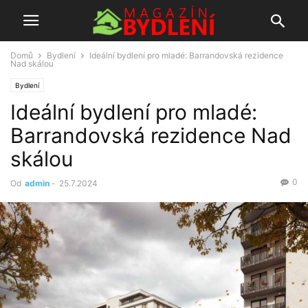
Domů
Bydlení
Ideální bydlení pro mladé: Barrandovská rezidence
Nad skálou
Bydlení
Ideální bydlení pro mladé:
Barrandovská rezidence Nad
skálou
0
Od
admin
-
25.7.2024