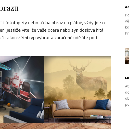
brazu
a
Po
vě
ící fototapety nebo třeba obraz na plátně, vždy jde o
kd
en. Jestliže víte, že vaše dcera nebo syn doslova hltá
Pr
čí si konkrétní typ vybrat a zaručeně uděláte pod
Ml
Ať
do
ob
po