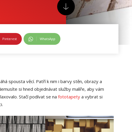
Pinterest
WhatsApp
á spousta věcí. Patří k nim i barvy stěn, obrazy a
í. Nemusíte si hned objednávat služby malíře, aby vám
laxovalo. Stačí podívat se na
fototapety
a vybrat si
i.