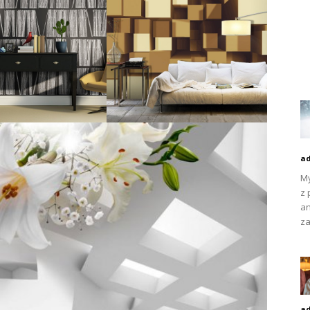
a
My
z 
an
za
a