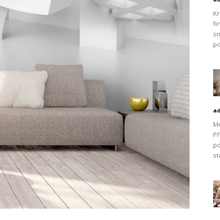
Kr
fi
sn
po
a
Mo
Př
po
st