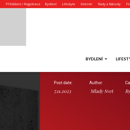
Přihlášení / Registrace
Bydlení
Lifestyle
Interiér
Rady a Návody
Fi
BYDLENÍ
LIFEST
Post date:
Author:
Ca
7.11.2023
Mlady Svet
By