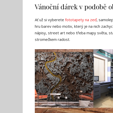
Vánoční dárek v podobě o
Ať už si vyberete
fototapety na zeď
, samolep
hru barev nebo motiv, který je na nich zachyc
nápisy, street art nebo třeba mapy světa, sta
stromečkem radost.