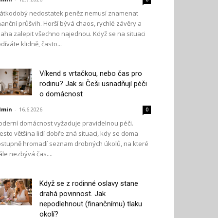
átkodobý nedostatek peněz nemusí znamenat
nanční průšvih. Horší bývá chaos, rychlé závěry a
aha zalepit všechno najednou. Když se na situaci
díváte klidně, často...
Víkend s vrtačkou, nebo čas pro
rodinu? Jak si Češi usnadňují péči
o domácnost
dmin
-
16.6.2026
0
derní domácnost vyžaduje pravidelnou péči.
esto většina lidí dobře zná situaci, kdy se doma
stupně hromadí seznam drobných úkolů, na které
ále nezbývá čas....
Když se z rodinné oslavy stane
drahá povinnost. Jak
nepodlehnout (finančnímu) tlaku
okolí?