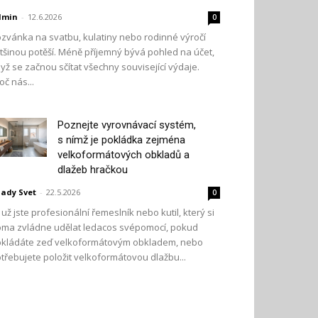
dmin
-
12.6.2026
0
zvánka na svatbu, kulatiny nebo rodinné výročí
tšinou potěší. Méně příjemný bývá pohled na účet,
yž se začnou sčítat všechny související výdaje.
oč nás...
Poznejte vyrovnávací systém,
s nímž je pokládka zejména
velkoformátových obkladů a
dlažeb hračkou
ady Svet
-
22.5.2026
0
 už jste profesionální řemeslník nebo kutil, který si
ma zvládne udělat ledacos svépomocí, pokud
kládáte zeď velkoformátovým obkladem, nebo
třebujete položit velkoformátovou dlažbu...