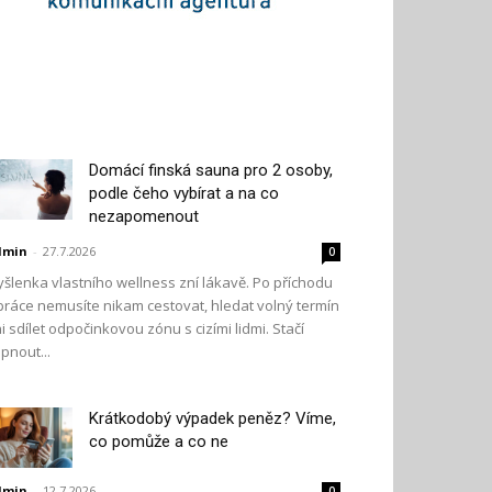
Domácí finská sauna pro 2 osoby,
podle čeho vybírat a na co
nezapomenout
dmin
-
27.7.2026
0
šlenka vlastního wellness zní lákavě. Po příchodu
práce nemusíte nikam cestovat, hledat volný termín
i sdílet odpočinkovou zónu s cizími lidmi. Stačí
pnout...
Krátkodobý výpadek peněz? Víme,
co pomůže a co ne
dmin
-
12.7.2026
0