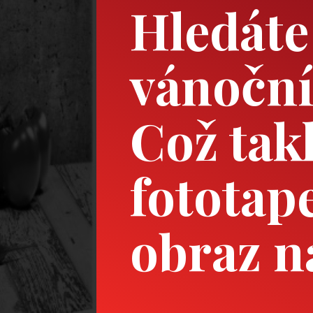
Hledáte
vánoční
Což tak
fototap
obraz n