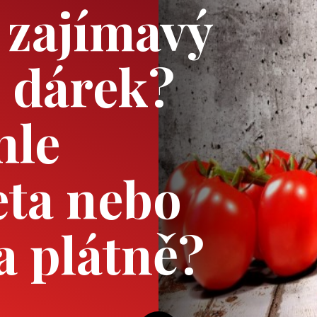
 zajímavý
 dárek?
hle
eta nebo
a plátně?