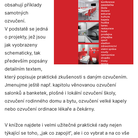
obsahují příklady
samotných
ozvučení.
V podstatě se jedná
o projekty, jež jsou
jak vyobrazeny
schematicky, tak
především popsány
detailním textem,
který popisuje praktické zkušenosti s daným ozvučením.
Jmenujme ještě např. kapitolu věnovanou ozvučení
salonků a banketek, plošné i lokální ozvučení školy,
ozvučení rodinného domu a bytu, ozvučení velké kapely
nebo ozvučení ordinace lékaře a čekárny.
V knížce najdete i velmi užitečné praktické rady nejen
týkající se toho, „jak co zapojit“, ale i co vybrat a na co vše