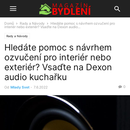
Domů
Rady a Návody
Hledáte pomoc s návrhem ozvučení pro
interiér nebo exteriér? Vsaďte na Dexon audio...
Rady a Návody
Hledáte pomoc s návrhem
ozvučení pro interiér nebo
exteriér? Vsaďte na Dexon
audio kuchařku
0
Od
Mlady Svet
-
7.6.2022