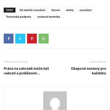
TAGY
34 návrhů ozvučení
Dexon
kniha
ozvučení
Technická podpora
zvuková technika
Předchozí článek
Další článek
Práce na zahradě může být
Okapové sestavy pro
radostí a potěšením…
každého