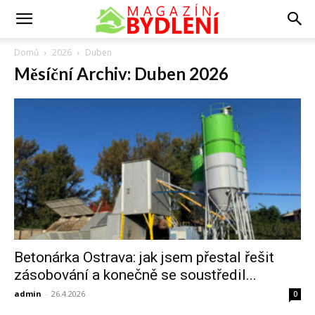
Domů
2026
Duben
Měsíční Archiv: Duben 2026
Betonárka Ostrava: jak jsem přestal řešit
zásobování a konečně se soustředil...
admin
-
26.4.2026
0