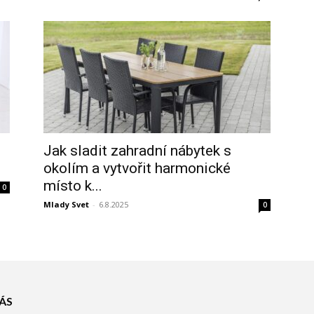
Jak sladit zahradní nábytek s
okolím a vytvořit harmonické
místo k...
0
Mlady Svet
-
6.8.2025
0
ÁS