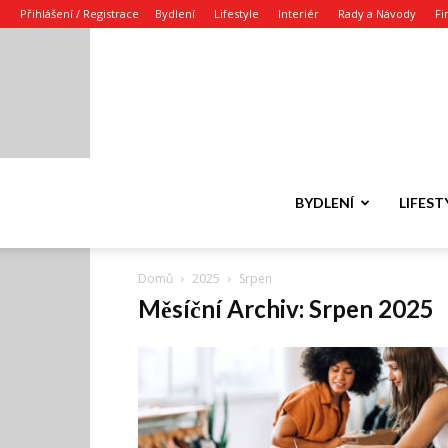
Přihlášení / Registrace
Bydlení
Lifestyle
Interiér
Rady a Návody
Fi
BYDLENÍ
LIFEST
Domů
2025
Srpen
Měsíční Archiv: Srpen 2025