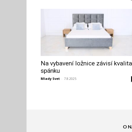
Na vybavení ložnice závisí kvalita
spánku
Mlady Svet
-
7.8.2025
O N