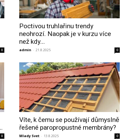
Poctivou truhlařinu trendy
neohrozí. Naopak je v kurzu více
než kdy...
admin
-
21.8.2025
0
0
Víte, k čemu se používají důmyslně
.
řešené paropropustné membrány?
Mlady Svet
-
13.8.2025
0
0