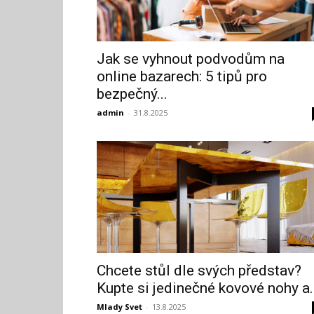
Jak se vyhnout podvodům na
online bazarech: 5 tipů pro
bezpečný...
admin
-
31.8.2025
Chcete stůl dle svých představ?
Kupte si jedinečné kovové nohy a..
Mlady Svet
-
13.8.2025