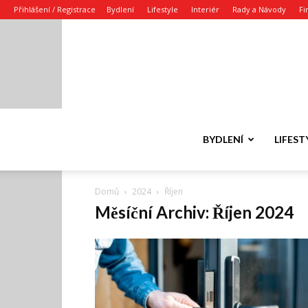
Přihlášení / Registrace
Bydlení
Lifestyle
Interiér
Rady a Návody
Fi
BYDLENÍ
LIFEST
Domů
2024
Říjen
Měsíční Archiv: Říjen 2024