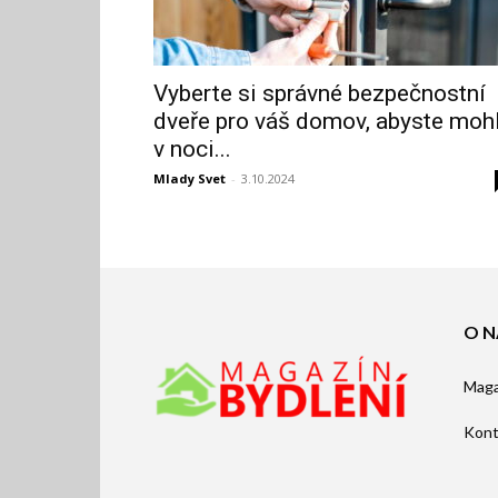
Vyberte si správné bezpečnostní
dveře pro váš domov, abyste mohl
v noci...
Mlady Svet
-
3.10.2024
O N
Maga
Kont