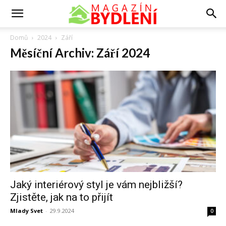
Domů
2024
Září
Měsíční Archiv: Září 2024
Jaký interiérový styl je vám nejbližší?
Zjistěte, jak na to přijít
Mlady Svet
-
29.9.2024
0