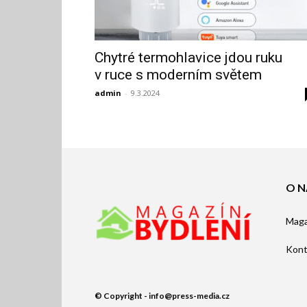
Chytré termohlavice jdou ruku
v ruce s moderním světem
admin
-
9.3.2024
O N
Maga
Kont
© Copyright - info@press-media.cz