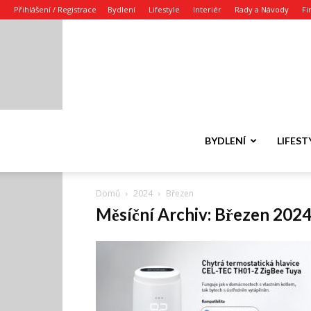
Přihlášení / Registrace
Bydlení
Lifestyle
Interiér
Rady a Návody
Fi
BYDLENÍ
LIFEST
Domů
2024
Březen
Měsíční Archiv: Březen 202